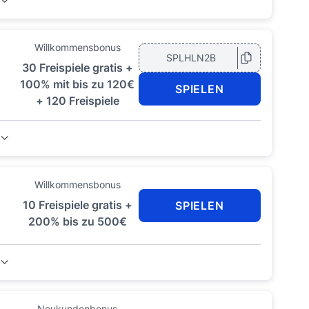
Willkommensbonus
SPLHLN2B
30 Freispiele gratis +
100% mit bis zu 120€
SPIELEN
+ 120 Freispiele
Willkommensbonus
10 Freispiele gratis +
SPIELEN
200% bis zu 500€
Neukundenbonus