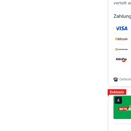
verteilt 
Zahlun
Getest
Exklusiv
4