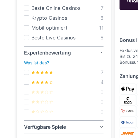
Beste Online Casinos
7
Krypto Casinos
8
Mobil optimiert
11
Beste Live Casinos
6
Bonus I
Exklusiv
Expertenbewertung
Bis zu 2
Bonussum
Was ist das?
7
Zahlun
4
0
0
0
Verfügbare Spiele