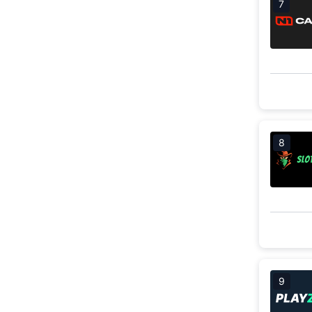
7
8
9