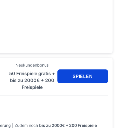
Neukundenbonus
50 Freispiele gratis +
SPIELEN
bis zu 2000€ + 200
Freispiele
trierung | Zudem noch
bis zu 2000€ + 200 Freispiele