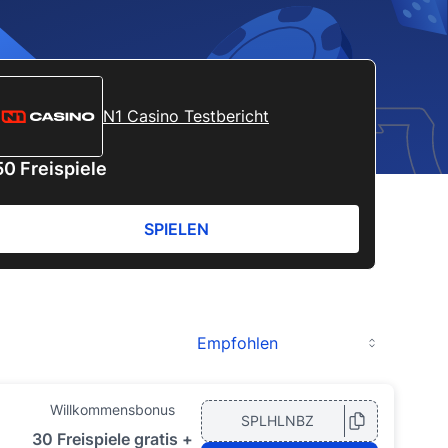
N1 Casino Testbericht
50 Freispiele
SPIELEN
Willkommensbonus
SPLHLNBZ
30 Freispiele gratis +