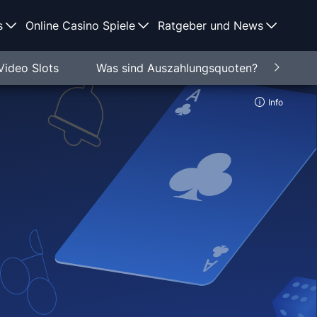
s
Online Casino Spiele
Ratgeber und News
Video Slots
Was sind Auszahlungsquoten?
Wel
Info