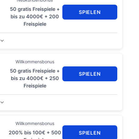
50 gratis Freispiele +
SPIELEN
bis zu 4000€ + 200
Freispiele
Willkommensbonus
50 gratis Freispiele +
SPIELEN
bis zu 4000€ + 250
Freispiele
Willkommensbonus
200% bis 100€ + 500
SPIELEN