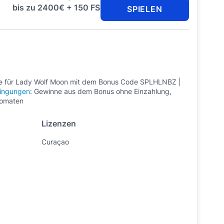
bis zu 2400€ + 150 FS
SPIELEN
ele für Lady Wolf Moon mit dem Bonus Code SPLHLNBZ |
ingungen
: Gewinne aus dem Bonus ohne Einzahlung,
tomaten
Lizenzen
Curaçao