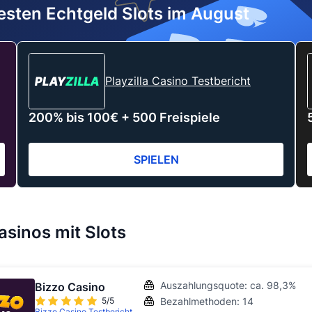
esten Echtgeld Slots im August
Playzilla Casino Testbericht
200% bis 100€ + 500 Freispiele
SPIELEN
sinos mit Slots
Auszahlungsquote: ca. 98,3%
Bizzo Casino
Bezahlmethoden: 14
5/5
Bizzo Casino Testbericht