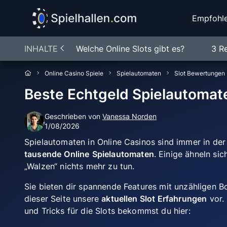
Empfohle
INHALTE
Welche Online Slots gibt es?
3 R
Online Casino Spiele
Spielautomaten
Slot Bewertungen
Beste Echtgeld Spielautoma
Geschrieben von
Vanessa Norden
1/08/2026
Spielautomaten in Online Casinos sind immer in de
tausende
Online
Spielautomaten
. Einige ähneln si
„Walzen“ nichts mehr zu tun.
Sie bieten dir spannende Features mit unzähligen Bo
dieser Seite unsere
aktuellen Slot Erfahrungen
vor. 
und Tricks für die Slots bekommst du hier: