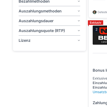
Bezahlmethoden
Auszahlungsmethoden
Getest
Auszahlungsdauer
Exklusiv
2
Auszahlungsquote (RTP)
Lizenz
Bonus I
Exklusiv
Einzahlu
Einzahlu
Umsatzb
Zahlun