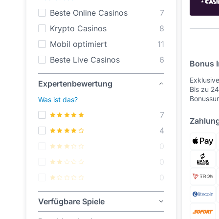
Beste Online Casinos
7
Krypto Casinos
8
Mobil optimiert
11
Beste Live Casinos
6
Bonus I
Exklusiv
Expertenbewertung
Bis zu 2
Bonussum
Was ist das?
7
Zahlun
4
0
0
0
Verfügbare Spiele