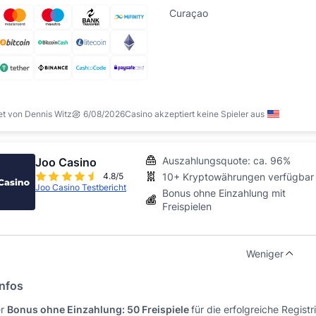
Curaçao
et von Dennis Witz
6/08/2026
Casino akzeptiert keine Spieler aus
Auszahlungsquote: ca. 96%
Joo Casino
10+ Kryptowährungen verfügbar
4.8/5
Joo Casino Testbericht
Bonus ohne Einzahlung mit
Freispielen
Weniger
nfos
er
Bonus ohne Einzahlung:
50 Freispiele
für die erfolgreiche Regis