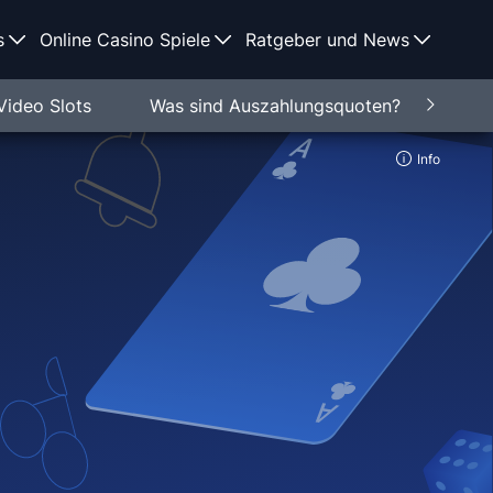
s
Online Casino Spiele
Ratgeber und News
Video Slots
Was sind Auszahlungsquoten?
Wel
Info