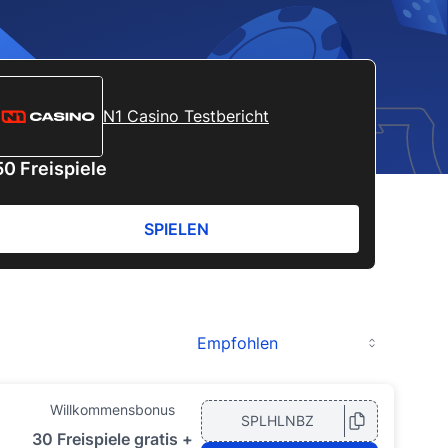
N1 Casino Testbericht
50 Freispiele
SPIELEN
Willkommensbonus
SPLHLNBZ
30 Freispiele gratis +