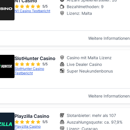
N1 Casino
Bezahlmethoden: 9
5/5
N1 Casino Testbericht
Lizenz: Malta
Weitere Informationen
Casino mit Malta Lizenz
SlotHunter Casino
Live Dealer Casino
5/5
SlotHunter Casino
Super Neukundenbonus
Testbericht
Weitere Informationen
Slotanbieter: mehr als 107
Playzilla Casino
Auszahlungsquote: ca. 97,9%
5/5
Playzilla Casino
Lizenz: Curacao