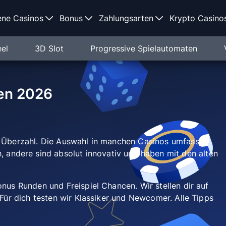
ne Casinos
Bonus
Zahlungsarten
Krypto Casino
eel
3D Slot
Progressive Spielautomaten
ten 2026
r Überzahl. Die Auswahl in manchen Casinos umfasst
ch, andere sind absolut innovativ und haben mit den alten
nus Runden und Freispiel Chancen. Wir stellen dir auf
Für dich testen wir Klassiker und Newcomer. Alle Tipps