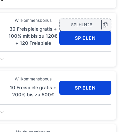
Willkommensbonus
SPLHLN2B
30 Freispiele gratis +
100% mit bis zu 120€
SPIELEN
+ 120 Freispiele
Willkommensbonus
10 Freispiele gratis +
SPIELEN
200% bis zu 500€
Neukundenbonus