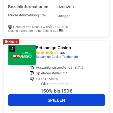
Bezahlinformationen
Lizenzen
Mindesteinzahlung 10€
Curaçao
Getestet von Dennis Witz
7/08/2026
Casino akzeptiert keine Spieler aus
Exklusiv
Betsamigo Casino
4
4/5
Betsamigo Casino Testbericht
Auszahlungsquote: ca. 97,1%
Spielehersteller: 27
Lizenz: Malta
Willkommensbonus
150% bis 150€
SPIELEN