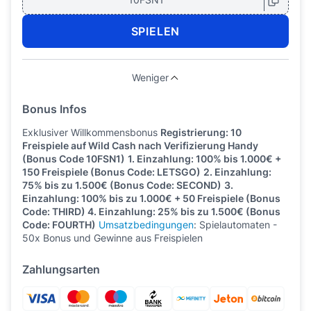
SPIELEN
Weniger
Bonus Infos
Exklusiver Willkommensbonus
Registrierung: 10
Freispiele auf Wild Cash nach Verifizierung Handy
(Bonus Code
10FSN1)
1. Einzahlung: 100% bis 1.000€ +
150 Freispiele (Bonus Code: LETSGO)
2. Einzahlung:
75% bis zu 1.500€ (Bonus Code: SECOND)
3.
Einzahlung: 100% bis zu 1.000€ + 50 Freispiele (Bonus
Code: THIRD) 4. Einzahlung: 25% bis zu 1.500€ (Bonus
Code: FOURTH)
Umsatzbedingungen
: Spielautomaten -
50x Bonus und Gewinne aus Freispielen
Zahlungsarten