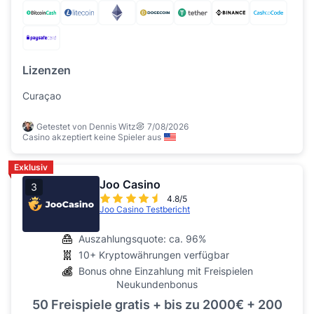
Lizenzen
Curaçao
Getestet von Dennis Witz
7/08/2026
Casino akzeptiert keine Spieler aus
Exklusiv
Joo Casino
3
4.8/5
Joo Casino Testbericht
Auszahlungsquote: ca. 96%
10+ Kryptowährungen verfügbar
Bonus ohne Einzahlung mit Freispielen
Neukundenbonus
50 Freispiele gratis + bis zu 2000€ + 200