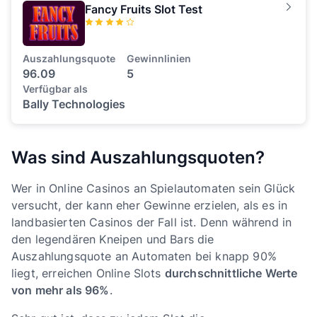
Fancy Fruits Slot Test
Auszahlungsquote
Gewinnlinien
96.09
5
Verfügbar als
Bally Technologies
Was sind Auszahlungsquoten?
Wer in Online Casinos an Spielautomaten sein Glück
versucht, der kann eher Gewinne erzielen, als es in
landbasierten Casinos der Fall ist. Denn während in
den legendären Kneipen und Bars die
Auszahlungsquote an Automaten bei knapp 90%
liegt, erreichen Online Slots
durchschnittliche Werte
von mehr als 96%
.