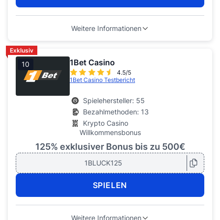
Weitere Informationen
Exklusiv
1Bet Casino
10
4.5/5
1Bet Casino Testbericht
Spielehersteller: 55
Bezahlmethoden: 13
Krypto Casino
Willkommensbonus
125% exklusiver Bonus bis zu 500€
1BLUCK125
SPIELEN
Weitere Informationen