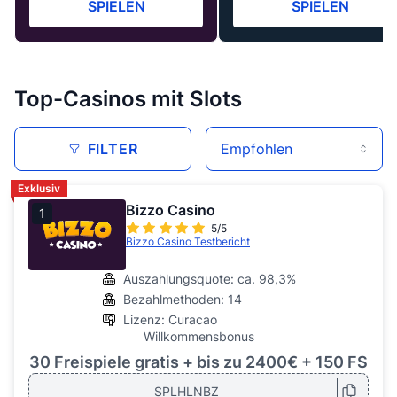
SPIELEN
SPIELEN
Top-Casinos mit Slots
FILTER
Exklusiv
Bizzo Casino
1
5/5
Bizzo Casino Testbericht
Auszahlungsquote: ca. 98,3%
Bezahlmethoden: 14
Lizenz: Curacao
Willkommensbonus
30 Freispiele gratis + bis zu 2400€ + 150 FS
SPLHLNBZ