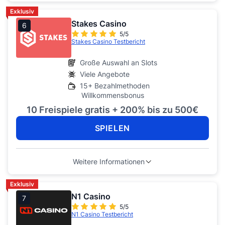
Exklusiv
Stakes Casino
6
5/5
Stakes Casino Testbericht
Große Auswahl an Slots
Viele Angebote
15+ Bezahlmethoden
Willkommensbonus
10 Freispiele gratis + 200% bis zu 500€
SPIELEN
Weitere Informationen
Exklusiv
N1 Casino
7
5/5
N1 Casino Testbericht