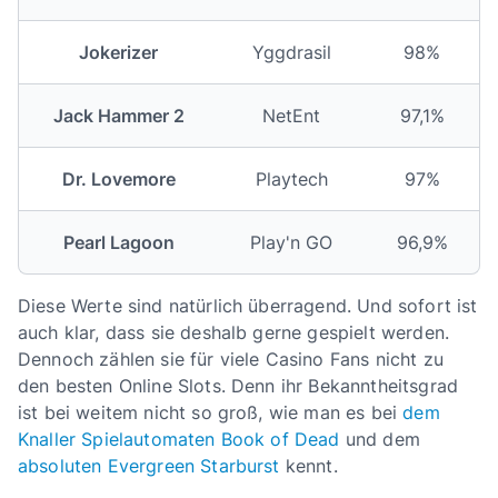
Jokerizer
Yggdrasil
98%
Jack Hammer 2
NetEnt
97,1%
Dr. Lovemore
Playtech
97%
Pearl Lagoon
Play'n GO
96,9%
Diese Werte sind natürlich überragend. Und sofort ist
auch klar, dass sie deshalb gerne gespielt werden.
Dennoch zählen sie für viele Casino Fans nicht zu
den besten Online Slots. Denn ihr Bekanntheitsgrad
ist bei weitem nicht so groß, wie man es bei
dem
Knaller Spielautomaten Book of Dead
und dem
absoluten Evergreen Starburst
kennt.