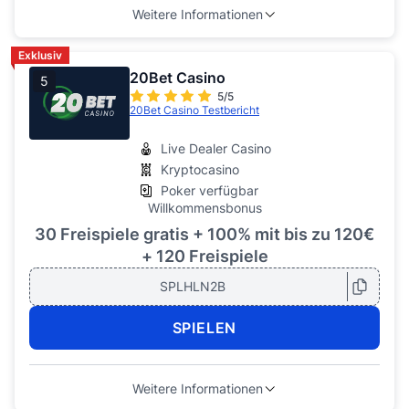
Weitere Informationen
Exklusiv
20Bet Casino
5
5/5
20Bet Casino Testbericht
Live Dealer Casino
Kryptocasino
Poker verfügbar
Willkommensbonus
30 Freispiele gratis + 100% mit bis zu 120€
+ 120 Freispiele
SPLHLN2B
SPIELEN
Weitere Informationen