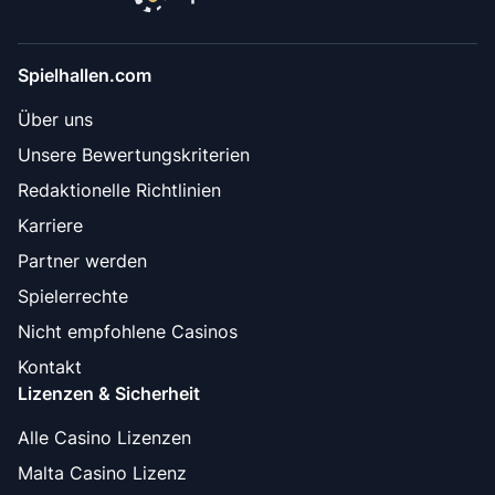
Spielhallen.com
Über uns
Unsere Bewertungskriterien
Redaktionelle Richtlinien
Karriere
Partner werden
Spielerrechte
Nicht empfohlene Casinos
Kontakt
Lizenzen & Sicherheit
Alle Casino Lizenzen
Malta Casino Lizenz