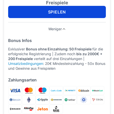
Freispiele
SPIELEN
Weniger
Bonus Infos
Exklusiver
Bonus ohne Einzahlung:
50 Freispiele
für die
erfolgreiche Registrierung | Zudem noch
bis zu 2000€ +
200 Freispiele
verteilt auf drei Einzahlungen |
Umsatzbedingungen
: 20€ Mindesteinzahlung - 50x Bonus
und Gewinne aus Freispielen
Zahlungsarten