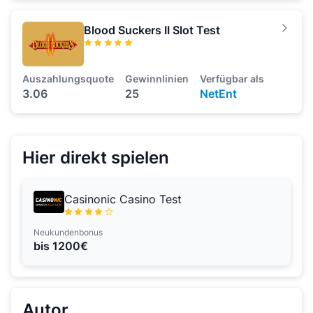
Blood Suckers II Slot Test
Auszahlungsquote
Gewinnlinien
Verfügbar als
3.06
25
NetEnt
Hier direkt spielen
Casinonic Casino Test
Neukundenbonus
bis 1200€
Autor