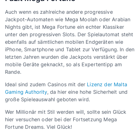
Auch wenn es zahlreiche andere progressive
Jackpot-Automaten wie Mega Moolah oder Arabian
Nights gibt, ist Mega Fortune ein echter Klassiker
unter den progressiven Slots. Der Spielautomat steht
ebenfalls auf sämtlichen mobilen Endgeräten wie
iPhone, Smartphone und Tablet zur Verfügung. In den
letzten Jahren wurden die Jackpots verstärkt über
mobile Geräte geknackt, so als Expertentipp am
Rande.
Ideal sind zudem Casinos mit der
Lizenz der Malta
Gaming Authority
, da hier eine hohe Sicherheit und
große Spieleauswahl geboten wird.
Wer Millionär mit Stil werden will, sollte sein Glück
hier versuchen oder bei der Fortsetzung Mega
Fortune Dreams. Viel Glück!