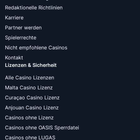
Redaktionelle Richtlinien
Karriere
Partner werden
Spielerrechte
Nicht empfohlene Casinos
Kontakt
Lizenzen & Sicherheit
Alle Casino Lizenzen
Malta Casino Lizenz
Curaçao Casino Lizenz
Anjouan Casino Lizenz
Casinos ohne Lizenz
Casinos ohne OASIS Sperrdatei
Casinos ohne LUGAS