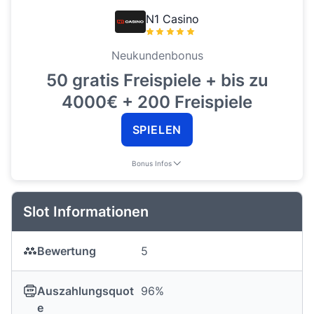
N1 Casino
Neukundenbonus
50 gratis Freispiele + bis zu
4000€ + 200 Freispiele
SPIELEN
Bonus Infos
Slot Informationen
Bewertung
5
Auszahlungsquot
96%
e