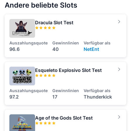
Andere beliebte Slots
Dracula Slot Test
Auszahlungsquote
Gewinnlinien
Verfügbar als
96.6
40
NetEnt
Esqueleto Explosivo Slot Test
Auszahlungsquote
Gewinnlinien
Verfügbar als
97.2
17
Thunderkick
Age of the Gods Slot Test