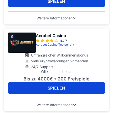
SPIELEN
Weitere Informationen
Aerobet Casino
9
4.2/5
Aerobet Casino Testbericht
Umfangreicher Willkommensbonus
Viele Kryptowährungen vorhanden
24/7 Support
Willkommensbonus
Bis zu 4000€ + 200 Freispiele
SPIELEN
Weitere Informationen