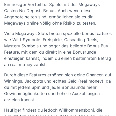
Ein riesiger Vorteil für Spieler ist der Megaways
Casino No Deposit Bonus. Auch wenn diese
Angebote selten sind, ermöglichen sie es dir,
Megaways online völlig ohne Risiko zu testen.
Viele Megaways Slots bieten spezielle bonus features
wie Wild-Symbole, Freispiele, Cascading Reels,
Mystery Symbols und sogar das beliebte Bonus Buy-
Feature, mit dem du direkt in eine Bonusrunde
einsteigen kannst, indem du einen bestimmten Betrag
an real money zahlst.
Durch diese Features erhöhen sich deine Chancen auf
Winnings, Jackpots und echtes Geld (real money), da
du mit jedem Spin und jeder Bonusrunde mehr
Gewinnmöglichkeiten und höhere Auszahlungen
erzielen kannst.
Häufiger findest du jedoch Willkommensboni, die