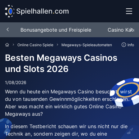
emo
Bonusangebote und Freispiele
Casino Kateg
Online Casino Spiele
Megaways-Spieleautomaten
Info
Besten Megaways Casinos
und Slots 2026
1/08/2026
Wenn du heute ein Megaways Casino besuchst, wirst
du von tausenden Gewinnmöglichkeiten erschlagen.
Aber was macht ein wirklich gutes Online Casino
Megaways aus?
In diesem Testbericht schauen wir uns nicht nur die
Technik an, sondern zeigen dir, wo du eine