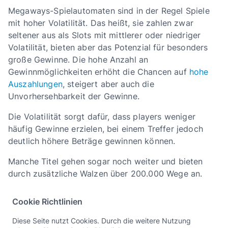
Megaways-Spielautomaten sind in der Regel Spiele
mit hoher Volatilität. Das heißt, sie zahlen zwar
seltener aus als Slots mit mittlerer oder niedriger
Volatilität, bieten aber das Potenzial für besonders
große Gewinne. Die hohe Anzahl an
Gewinnmöglichkeiten erhöht die Chancen auf
hohe
Auszahlungen
, steigert aber auch die
Unvorhersehbarkeit der Gewinne.
Die Volatilität sorgt dafür, dass players weniger
häufig Gewinne erzielen, bei einem Treffer jedoch
deutlich höhere Beträge gewinnen können.
Manche Titel gehen sogar noch weiter und bieten
durch zusätzliche Walzen über 200.000 Wege an.
Vergleich: Klassik vs. Megaways
Cookie Richtlinien
Diese Seite nutzt Cookies. Durch die weitere Nutzung
Klassische
Megaways