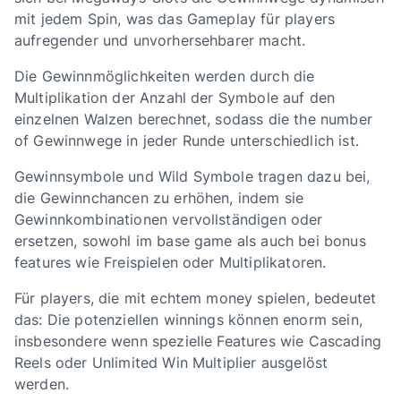
mit jedem Spin, was das Gameplay für players
aufregender und unvorhersehbarer macht.
Die Gewinnmöglichkeiten werden durch die
Multiplikation der Anzahl der Symbole auf den
einzelnen Walzen berechnet, sodass die the number
of Gewinnwege in jeder Runde unterschiedlich ist.
Gewinnsymbole und Wild Symbole tragen dazu bei,
die Gewinnchancen zu erhöhen, indem sie
Gewinnkombinationen vervollständigen oder
ersetzen, sowohl im base game als auch bei bonus
features wie Freispielen oder Multiplikatoren.
Für players, die mit echtem money spielen, bedeutet
das: Die potenziellen winnings können enorm sein,
insbesondere wenn spezielle Features wie Cascading
Reels oder Unlimited Win Multiplier ausgelöst
werden.