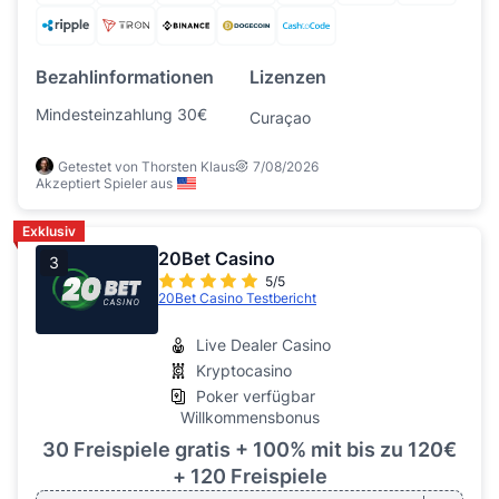
Bezahlinformationen
Lizenzen
Mindesteinzahlung 30€
Curaçao
Getestet von Thorsten Klaus
7/08/2026
Akzeptiert Spieler aus
Exklusiv
20Bet Casino
3
5/5
20Bet Casino Testbericht
Live Dealer Casino
Kryptocasino
Poker verfügbar
Willkommensbonus
30 Freispiele gratis + 100% mit bis zu 120€
+ 120 Freispiele