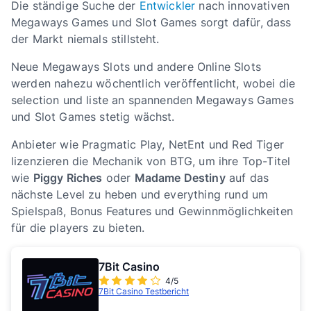
Die ständige Suche der
Entwickler
nach innovativen
Megaways Games und Slot Games sorgt dafür, dass
der Markt niemals stillsteht.
Neue Megaways Slots und andere Online Slots
werden nahezu wöchentlich veröffentlicht, wobei die
selection und liste an spannenden Megaways Games
und Slot Games stetig wächst.
Anbieter wie Pragmatic Play, NetEnt und Red Tiger
lizenzieren die Mechanik von BTG, um ihre Top-Titel
wie
Piggy Riches
oder
Madame Destiny
auf das
nächste Level zu heben und everything rund um
Spielspaß, Bonus Features und Gewinnmöglichkeiten
für die players zu bieten.
7Bit Casino
4/5
7Bit Casino Testbericht