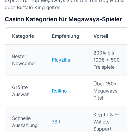
explizit für Top Megaways Slots wie The Dog House
oder Buffalo King gelten.
Casino Kategorien für Megaways-Spieler
Kategorie
Empfehlung
Vorteil
200% bis
Bester
Playzilla
100€ + 500
Newcomer
Freispiele
Über 150+
Größte
Rollino
Megaways
Auswahl
Titel
Krypto & E-
Schnelle
7Bit
Wallets
Auszahlung
Support