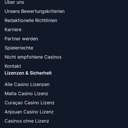
Über uns
Unsere Bewertungskriterien
Redaktionelle Richtlinien
Karriere
Partner werden
Spielerrechte
Nicht empfohlene Casinos
Kontakt
Lizenzen & Sicherheit
Alle Casino Lizenzen
Malta Casino Lizenz
Curaçao Casino Lizenz
Anjouan Casino Lizenz
Casinos ohne Lizenz