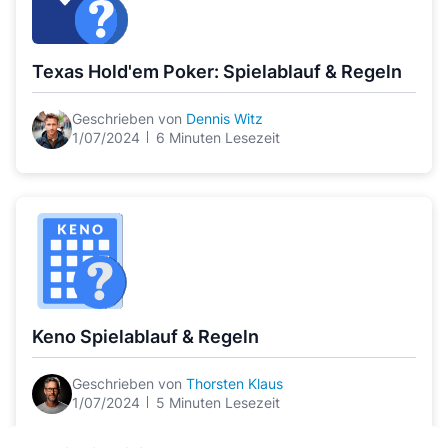
Texas Hold'em Poker: Spielablauf & Regeln
Geschrieben von
Dennis Witz
1/07/2024
6 Minuten Lesezeit
Keno Spielablauf & Regeln
Geschrieben von
Thorsten Klaus
1/07/2024
5 Minuten Lesezeit