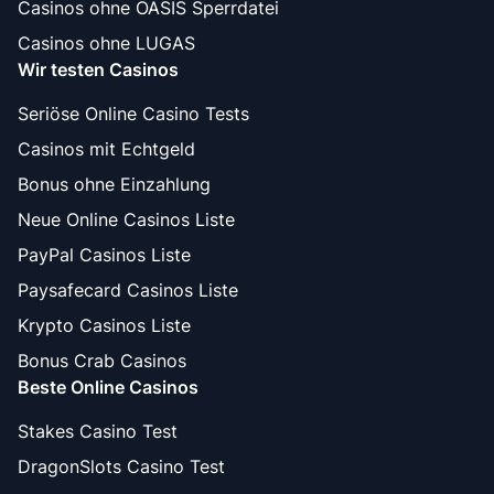
Casinos ohne OASIS Sperrdatei
Casinos ohne LUGAS
Wir testen Casinos
Seriöse Online Casino Tests
Casinos mit Echtgeld
Bonus ohne Einzahlung
Neue Online Casinos Liste
PayPal Casinos Liste
Paysafecard Casinos Liste
Krypto Casinos Liste
Bonus Crab Casinos
Beste Online Casinos
Stakes Casino Test
DragonSlots Casino Test