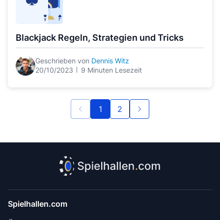
Blackjack Regeln, Strategien und Tricks
Geschrieben von
Dennis Witz
20/10/2023
9 Minuten Lesezeit
1
2
Spielhallen.com