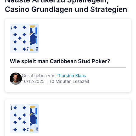
Casino Grundlagen und Strategien
Wie spielt man Caribbean Stud Poker?
Geschrieben von
Thorsten Klaus
16/12/2025
10 Minuten Lesezeit