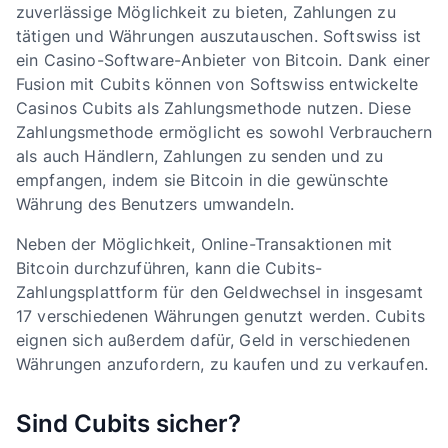
zuverlässige Möglichkeit zu bieten, Zahlungen zu
tätigen und Währungen auszutauschen. Softswiss ist
ein Casino-Software-Anbieter von Bitcoin. Dank einer
Fusion mit Cubits können von Softswiss entwickelte
Casinos Cubits als Zahlungsmethode nutzen. Diese
Zahlungsmethode ermöglicht es sowohl Verbrauchern
als auch Händlern, Zahlungen zu senden und zu
empfangen, indem sie Bitcoin in die gewünschte
Währung des Benutzers umwandeln.
Neben der Möglichkeit, Online-Transaktionen mit
Bitcoin durchzuführen, kann die Cubits-
Zahlungsplattform für den Geldwechsel in insgesamt
17 verschiedenen Währungen genutzt werden. Cubits
eignen sich außerdem dafür, Geld in verschiedenen
Währungen anzufordern, zu kaufen und zu verkaufen.
Sind Cubits sicher?