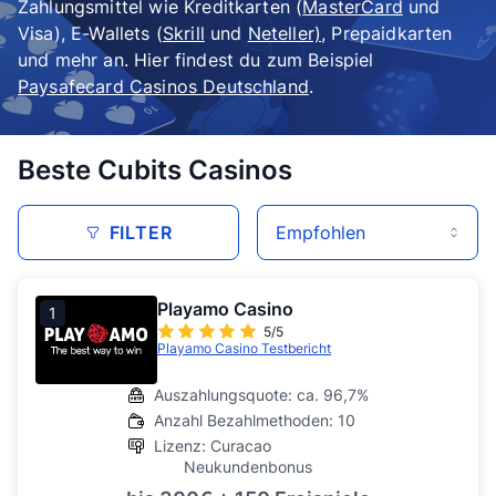
Zahlungsmittel wie Kreditkarten (
MasterCard
und
Visa), E-Wallets (
Skrill
und
Neteller)
, Prepaidkarten
und mehr an. Hier findest du zum Beispiel
Paysafecard Casinos Deutschland
.
Beste Cubits Casinos
FILTER
Playamo Casino
1
5/5
Playamo Casino Testbericht
Auszahlungsquote: ca. 96,7%
Anzahl Bezahlmethoden: 10
Lizenz: Curacao
Neukundenbonus