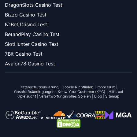
DragonSlots Casino Test
Bizzo Casino Test
N1Bet Casino Test
BetandPlay Casino Test
SlotHunter Casino Test
7Bit Casino Test
Avalon78 Casino Test
Datenschutzerklärung
|
Cookie Richtlinien
|
Impressum
|
Geschäftsbedingungen
|
Know Your Customer (KYC)
|
Hilfe bei
Spielsucht
|
Verantwortungsvolles Spielen
|
Blog
|
Sitemap