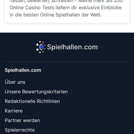
Testen, bewerten, schreiben - Meine mehr als 250
Online Casino Tests liefern dir exklusive Einblicke
in die besten Online Spielhallen der Welt.
Spielhallen.com
Über uns
Unsere Bewertungskriterien
Redaktionelle Richtlinien
Karriere
Partner werden
Spielerrechte