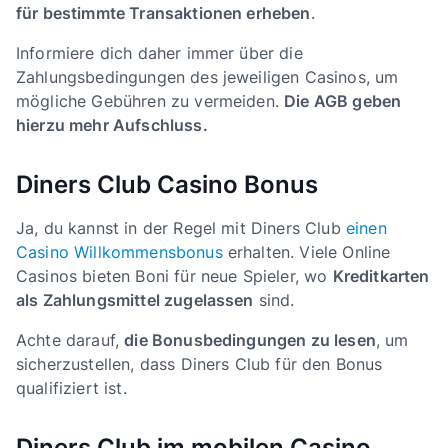
für bestimmte Transaktionen erheben
.
Informiere dich daher immer über die
Zahlungsbedingungen des jeweiligen Casinos, um
mögliche Gebühren zu vermeiden.
Die AGB geben
hierzu mehr Aufschluss.
Diners Club Casino Bonus
Ja, du kannst in der Regel mit Diners Club
einen
Casino Willkommensbonus
erhalten. Viele Online
Casinos bieten Boni für neue Spieler, wo
Kreditkarten
als Zahlungsmittel zugelassen
sind.
Achte darauf,
die Bonusbedingungen zu lesen
, um
sicherzustellen, dass Diners Club für den Bonus
qualifiziert ist.
Diners Club im mobilen Casino