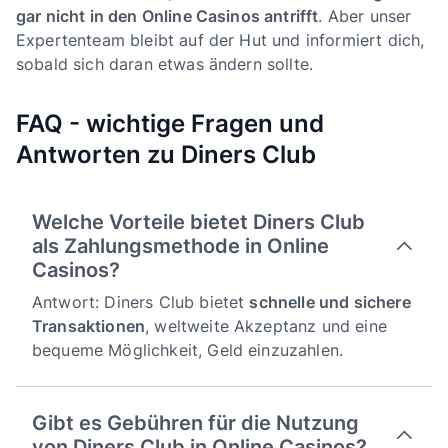
gar nicht in den Online Casinos antrifft
. Aber unser
Expertenteam bleibt auf der Hut und informiert dich,
sobald sich daran etwas ändern sollte.
FAQ - wichtige Fragen und
Antworten zu Diners Club
Welche Vorteile bietet Diners Club
als Zahlungsmethode in Online
Casinos?
Antwort: Diners Club bietet
schnelle und sichere
Transaktionen
, weltweite Akzeptanz und eine
bequeme Möglichkeit, Geld einzuzahlen.
Gibt es Gebühren für die Nutzung
von Diners Club in Online Casinos?