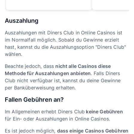
Auszahlung
Auszahlungen mit Diners Club in Online Casinos ist
im Normalfall möglich. Sobald du Gewinne erzielt
hast, kannst du die Auszahlungsoption "Diners Club"
wählen.
Beachte jedoch, dass
nicht alle Casinos diese
Methode für Auszahlungen anbieten
. Falls Diners
Club nicht verfügbar ist, kannst du deine Gewinne
per Banküberweisung erhalten.
Fallen Gebühren an?
Im Allgemeinen erhebt Diners Club
keine Gebühren
für Ein- oder Auszahlungen in Online Casinos.
Es ist jedoch möglich,
dass einige Casinos Gebühren