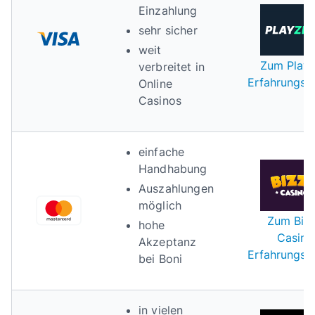
Einzahlung
sehr sicher
weit
Zum Playzi
verbreitet in
Erfahrungsbe
Online
Casinos
einfache
Handhabung
Auszahlungen
möglich
Zum Biz
hohe
Casino
Akzeptanz
Erfahrungsbe
bei Boni
in vielen