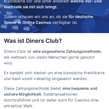
Kreditkarte vor und unter anderem
welche Vor- und
Nachteile sie mit sich bringt
.
Zudem schauen wir uns an, ob sie
für deutsche
Spieler in Online Casinos
verfügbar ist.
Was ist Diners Club?
Diners Club ist
eine angesehene Zahlungsmethode
,
die weltweit von vielen Menschen gerne genutzt
wird.
Es handelt sich hierbei um eine klassische Kreditkarte
und kann somit vielseitig eingesetzt werden.
Diese Zahlungsmethode bietet
eine bequeme und
sichere Möglichkeit
, Geldtransaktionen
durchzuführen und ist daher auch für Casinos eine
attraktive Wahl.