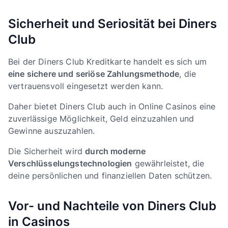
Sicherheit und Seriosität bei Diners
Club
Bei der Diners Club Kreditkarte handelt es sich um
eine sichere und seriöse Zahlungsmethode
, die
vertrauensvoll eingesetzt werden kann.
Daher bietet Diners Club auch in Online Casinos eine
zuverlässige Möglichkeit, Geld einzuzahlen und
Gewinne auszuzahlen.
Die Sicherheit wird
durch moderne
Verschlüsselungstechnologien
gewährleistet, die
deine persönlichen und finanziellen Daten schützen.
Vor- und Nachteile von Diners Club
in Casinos