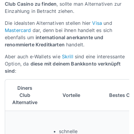
Club Casino zu finden
, sollte man Alternativen zur
Einzahlung in Betracht ziehen.
Die idealsten Alternativen stellen hier
Visa
und
Mastercard
dar, denn bei ihnen handelt es sich
ebenfalls um
international anerkannte und
renommierte Kreditkarten
handelt.
Aber auch e-Wallets wie
Skrill
sind eine interessante
Option, da
diese mit deinem Bankkonto verknüpft
sind
:
Diners
Club
Vorteile
Bestes Ca
Alternative
schnelle