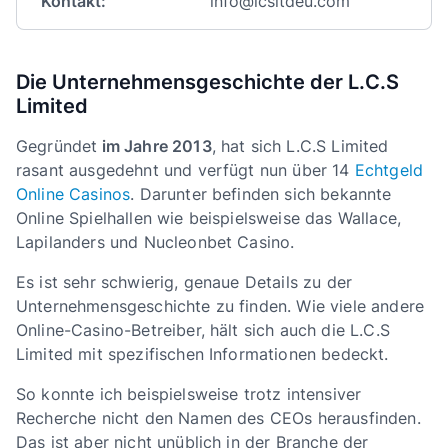
Kontakt:
info@lcsltdeu.com
Die Unternehmensgeschichte der L.C.S
Limited
Gegründet
im Jahre 2013
, hat sich L.C.S Limited
rasant ausgedehnt und verfügt nun über 14
Echtgeld
Online Casinos
. Darunter befinden sich bekannte
Online Spielhallen wie beispielsweise das Wallace,
Lapilanders und Nucleonbet Casino.
Es ist sehr schwierig, genaue Details zu der
Unternehmensgeschichte zu finden. Wie viele andere
Online-Casino-Betreiber, hält sich auch die L.C.S
Limited mit spezifischen Informationen bedeckt.
So konnte ich beispielsweise trotz intensiver
Recherche nicht den Namen des CEOs herausfinden.
Das ist aber nicht unüblich in der Branche der