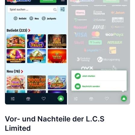
Vor- und Nachteile der L.C.S
Limited