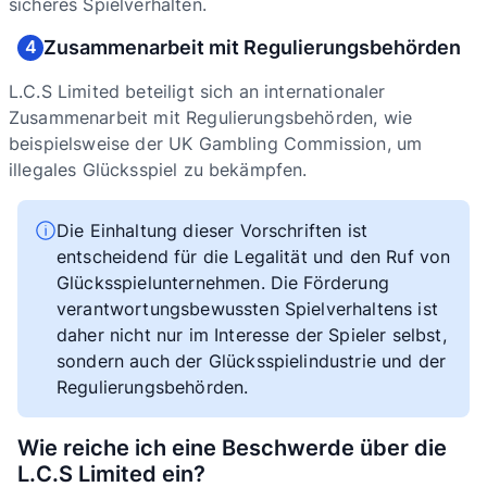
sicheres Spielverhalten.
Zusammenarbeit mit Regulierungsbehörden
L.C.S Limited beteiligt sich an internationaler
Zusammenarbeit mit Regulierungsbehörden, wie
beispielsweise der UK Gambling Commission, um
illegales Glücksspiel zu bekämpfen.
Die Einhaltung dieser Vorschriften ist
entscheidend für die Legalität und den Ruf von
Glücksspielunternehmen. Die Förderung
verantwortungsbewussten Spielverhaltens ist
daher nicht nur im Interesse der Spieler selbst,
sondern auch der Glücksspielindustrie und der
Regulierungsbehörden.
Wie reiche ich eine Beschwerde über die
L.C.S Limited ein?