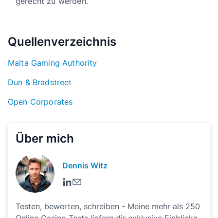
gerecht zu werden.
Quellenverzeichnis
Malta Gaming Authority
Dun & Bradstreet
Open Corporates
Über mich
Dennis Witz
Testen, bewerten, schreiben - Meine mehr als 250