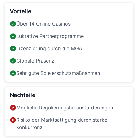
Vorteile
Über 14 Online Casinos
Lukrative Partnerprogramme
Lizenzierung durch die MGA
Globale Präsenz
Sehr gute Spielerschutzmaßnahmen
Nachteile
Mögliche Regulierungsherausforderungen
Risiko der Marktsättigung durch starke
Konkurrenz