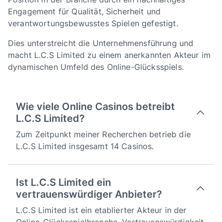
Engagement für Qualität, Sicherheit und
verantwortungsbewusstes Spielen gefestigt.
Dies unterstreicht die Unternehmensführung und
macht L.C.S Limited zu einem anerkannten Akteur im
dynamischen Umfeld des Online-Glücksspiels.
Wie viele Online Casinos betreibt
L.C.S Limited?
Zum Zeitpunkt meiner Recherchen betrieb die
L.C.S Limited insgesamt 14 Casinos.
Ist L.C.S Limited ein
vertrauenswürdiger Anbieter?
L.C.S Limited ist ein etablierter Akteur in der