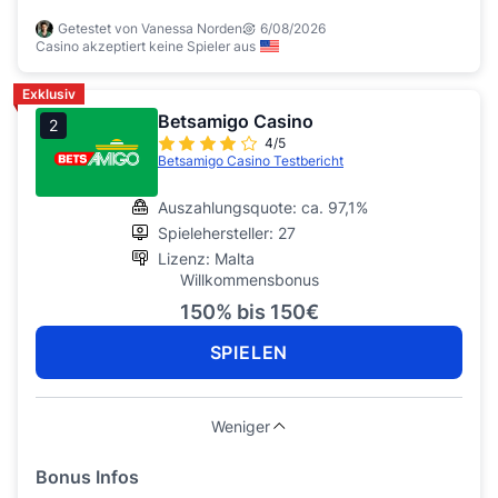
Getestet von Vanessa Norden
6/08/2026
Casino akzeptiert keine Spieler aus
Exklusiv
Betsamigo Casino
2
4/5
Betsamigo Casino Testbericht
Auszahlungsquote: ca. 97,1%
Spielehersteller: 27
Lizenz: Malta
Willkommensbonus
150% bis 150€
SPIELEN
Weniger
Bonus Infos