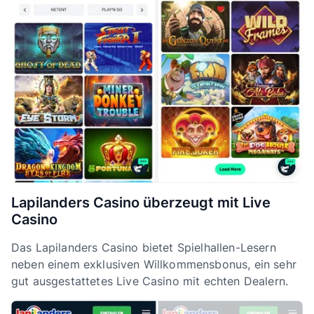
Lapilanders Casino überzeugt mit Live
Casino
Das Lapilanders Casino bietet Spielhallen-Lesern
neben einem exklusiven Willkommensbonus, ein sehr
gut ausgestattetes Live Casino mit echten Dealern.