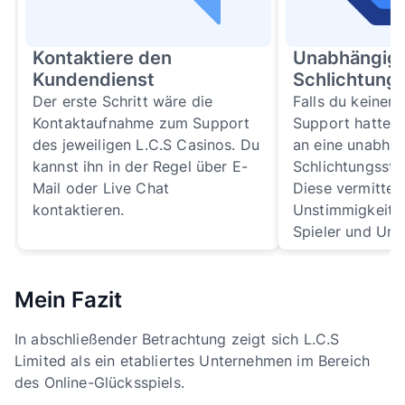
Kontaktiere den
Unabhängig
Kundendienst
Schlichtungs
Der erste Schritt wäre die
Falls du keinen
Kontaktaufnahme zum Support
Support hattest
des jeweiligen L.C.S Casinos. Du
an eine unabhä
kannst ihn in der Regel über E-
Schlichtungsste
Mail oder Live Chat
Diese vermittelt
kontaktieren.
Unstimmigkeite
Spieler und Un
Mein Fazit
In abschließender Betrachtung zeigt sich L.C.S
Limited als ein etabliertes Unternehmen im Bereich
des Online-Glücksspiels.