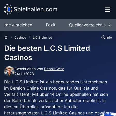
werde einreichen
Fazit
Quellenverzeichnis
Casinos
L.C.S Limited
Info
Die besten L.C.S Limited
Casinos
Geschrieben von
Dennis Witz
24/11/2023
Die L.C.S Limited ist ein bedeutendes Unternehmen
im Bereich Online Casinos, das für Qualität und
Vielfalt steht. Mit über 14 Online Spielhallen hat sich
der Betreiber als verlässlicher Anbieter etabliert. In
diesem Überblick präsentiere ich die
herausragendsten L.C.S Limited Casinos und gewähre