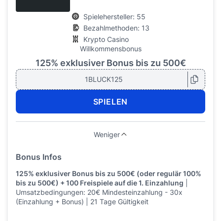
Spielehersteller: 55
Bezahlmethoden: 13
Krypto Casino
Willkommensbonus
125% exklusiver Bonus bis zu 500€
1BLUCK125
SPIELEN
Weniger
Bonus Infos
125% exklusiver Bonus bis zu 500€ (oder regulär 100%
bis zu 500€) + 100 Freispiele auf die 1. Einzahlung
|
Umsatzbedingungen: 20€ Mindesteinzahlung - 30x
(Einzahlung + Bonus) | 21 Tage Gültigkeit