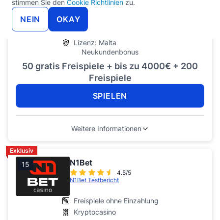
stimmen Sie den
Cookie Richtlinien
zu.
NEIN
OKAY
Anzahl Spielehersteller: 26
Bezahlmethoden: 9
Lizenz: Malta
Neukundenbonus
50 gratis Freispiele + bis zu 4000€ + 200
Freispiele
SPIELEN
Weitere Informationen
Exklusiv
N1Bet
15
4.5/5
N1Bet Testbericht
Freispiele ohne Einzahlung
Kryptocasino