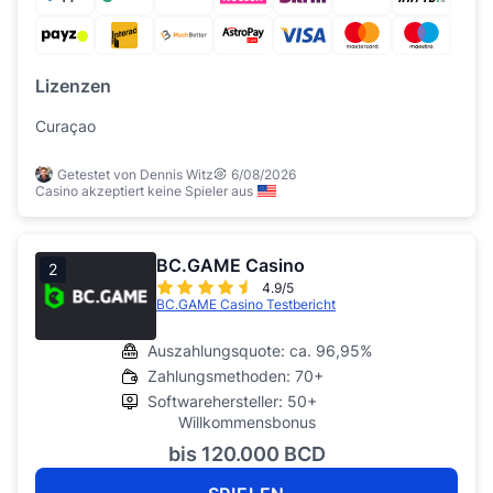
Lizenzen
Curaçao
Getestet von Dennis Witz
6/08/2026
Casino akzeptiert keine Spieler aus
BC.GAME Casino
2
4.9/5
BC.GAME Casino Testbericht
Auszahlungsquote: ca. 96,95%
Zahlungsmethoden: 70+
Softwarehersteller: 50+
Willkommensbonus
bis 120.000 BCD