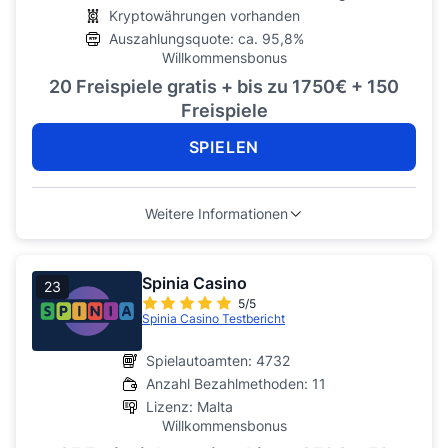
Kryptowährungen vorhanden
Auszahlungsquote: ca. 95,8%
Willkommensbonus
20 Freispiele gratis + bis zu 1750€ + 150
Freispiele
SPIELEN
Weitere Informationen
Spinia Casino
23
5/5
Spinia Casino Testbericht
Spielautoamten: 4732
Anzahl Bezahlmethoden: 11
Lizenz: Malta
Willkommensbonus