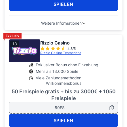
SPIELEN
Weitere Informationen
Exklusiv
Rizzio Casino
18
4.8/5
Rizzio Casino Testbericht
Exklusiver Bonus ohne Einzahlung
Mehr als 13.000 Spiele
Viele Zahlungsmethoden
Willkommensbonus
50 Freispiele gratis + bis zu 3000€ + 1050
Freispiele
50FS
SPIELEN