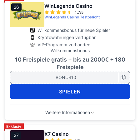
WinLegends Casino
26
4.7/5
WinLegends Casino Testbericht
Willkommensbonus für neue Spieler
Kryptowährungen verfügbar
VIP-Programm vorhanden
Willkommensbonus
10 Freispiele gratis + bis zu 2000€ + 180
Freispiele
BONUS10
SPIELEN
Weitere Informationen
Exklusiv
X7 Casino
27