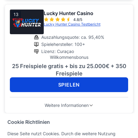
Lucky Hunter Casino
13
4.8/5
Lucky Hunter Casino Testbericht
Auszahlungsquote: ca. 95,40%
Spielehersteller: 100+
Lizenz: Curaçao
Willkommensbonus
25 Freispiele gratis + bis zu 25.000€ + 350
Freispiele
SPIELEN
Weitere Informationen
Exklusiv
Cookie Richtlinien
N1 Casino
14
5/5
Diese Seite nutzt Cookies. Durch die weitere Nutzung
N1 Casino Testbericht