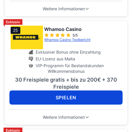
Weitere Informationen
Exklusiv
Whamoo Casino
25
5/5
Whamoo Casino Testbericht
Exklusiver Bonus ohne Einzahlung
EU-Lizenz aus Malta
VIP-Programm für Bestandskunden
Willkommensbonus
30 Freispiele gratis + bis zu 200€ + 370
Freispiele
SPIELEN
Weitere Informationen
Exklusiv