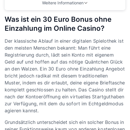
Weitere Informationen
Was ist ein 30 Euro Bonus ohne
Einzahlung im Online Casino?
Der klassische Ablauf in einer digitalen Spielothek ist
den meisten Menschen bekannt: Man führt eine
Registrierung durch, lädt sein Konto mit eigenem
Geld auf und hoffen auf das nötige Quäntchen Glück
an den Walzen. Ein 30 Euro ohne Einzahlung Angebot
bricht jedoch radikal mit diesem traditionellen
Muster, indem es dir erlaubt, deine eigene Brieftasche
komplett geschlossen zu halten. Das Casino stellt dir
nach der Kontoeröffnung ein virtuelles Startguthaben
zur Verfügung, mit dem du sofort im Echtgeldmodus
agieren kannst.
Grundsätzlich unterscheidet sich ein solcher Bonus in
seiner Funktionsweise kaum von anderen kostenlosen