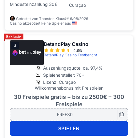
Mindesteinzahlung 30€
Curaçao
Getestet von Thorsten Klaus
6/08/2026
Casino akzeptiert keine Spieler aus
Exklusiv
BetandPlay Casino
3
4.8/5
BetandPlay Casino Testbericht
Auszahlungsquote: ca. 97,4%
Spielehersteller: 70+
Lizenz: Curaçao
Willkommensbonus mit Freispielen
30 Freispiele gratis + bis zu 2500€ + 300
Freispiele
FREE30
SPIELEN