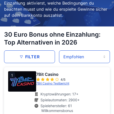
Einzahlung aktivierst, welche Bedingungen du
beachten musst und wie du erspielte Gewinne sicher
auf dein Bankkonto auszahlst.
30 Euro Bonus ohne Einzahlung:
Top Alternativen in 2026
FILTER
7Bit Casino
1
4/5
7Bit Casino Testbericht
Kryptowährungen: 17+
Spielautomaten: 2900+
Spielehersteller: 61
Willkommensbonus