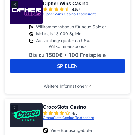
Cipher Wins Casino
6
4.5/5
Cipher Wins Casino Testbericht
Willkommensbonus für neue Spieler
Mehr als 13.000 Spiele
Auszahlungsquote: ca 96%
Willkommensbonus
Bis zu 1500€ + 100 Freispiele
SPIELEN
Weitere Informationen
CrocoSlots Casino
7
4/5
CrocoSlots Casino Testbericht
Viele Bonusangebote