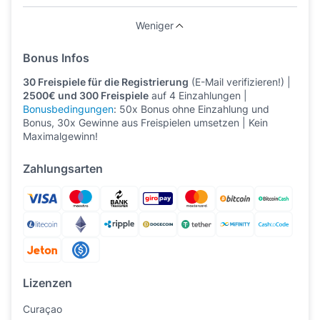
Weniger
Bonus Infos
30 Freispiele für die Registrierung
(E-Mail verifizieren!) |
250
0€ und 300 Freispiele
auf 4 Einzahlungen |
Bonusbedingungen
: 50x Bonus ohne Einzahlung und
Bonus, 30x Gewinne aus Freispielen umsetzen | Kein
Maximalgewinn!
Zahlungsarten
Lizenzen
Curaçao