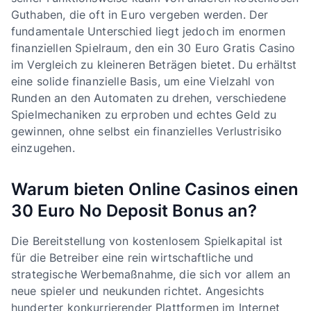
Guthaben, die oft in Euro vergeben werden. Der
fundamentale Unterschied liegt jedoch im enormen
finanziellen Spielraum, den ein 30 Euro Gratis Casino
im Vergleich zu kleineren Beträgen bietet. Du erhältst
eine solide finanzielle Basis, um eine Vielzahl von
Runden an den Automaten zu drehen, verschiedene
Spielmechaniken zu erproben und echtes Geld zu
gewinnen, ohne selbst ein finanzielles Verlustrisiko
einzugehen.
Warum bieten Online Casinos einen
30 Euro No Deposit Bonus an?
Die Bereitstellung von kostenlosem Spielkapital ist
für die Betreiber eine rein wirtschaftliche und
strategische Werbemaßnahme, die sich vor allem an
neue spieler und neukunden richtet. Angesichts
hunderter konkurrierender Plattformen im Internet