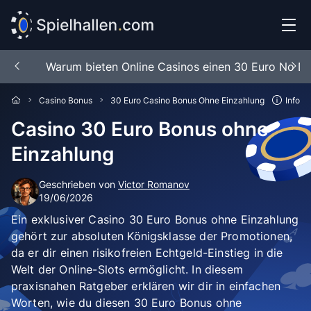
no?
Warum bieten Online Casinos einen 30 Euro No D
Casino Bonus
30 Euro Casino Bonus Ohne Einzahlung
Info
Casino 30 Euro Bonus ohne
Einzahlung
Geschrieben von
Victor Romanov
19/06/2026
Ein exklusiver Casino 30 Euro Bonus ohne Einzahlung
gehört zur absoluten Königsklasse der Promotionen,
da er dir einen risikofreien Echtgeld-Einstieg in die
Welt der Online-Slots ermöglicht. In diesem
praxisnahen Ratgeber erklären wir dir in einfachen
Worten, wie du diesen 30 Euro Bonus ohne