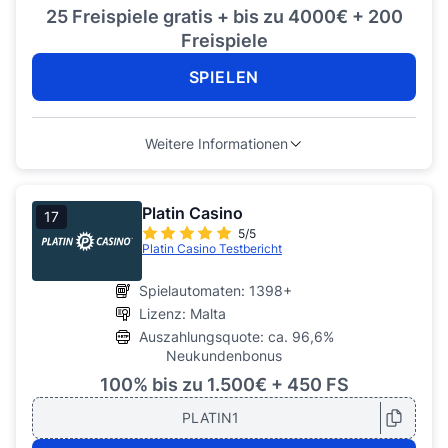
25 Freispiele gratis + bis zu 4000€ + 200
Freispiele
SPIELEN
Weitere Informationen
Platin Casino
17
5/5
Platin Casino Testbericht
Spielautomaten: 1398+
Lizenz: Malta
Auszahlungsquote: ca. 96,6%
Neukundenbonus
100% bis zu 1.500€ + 450 FS
PLATIN1