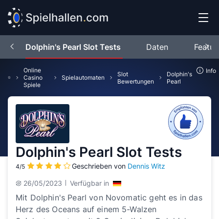
Dolphin's Pearl Slot Tests
Daten
Featu
Online
Info
Slot
Dolphin's
Casino
Spielautomaten
Bewertungen
Pearl
Spiele
Dolphin's Pearl Slot Tests
Geschrieben von
Dennis Witz
4/5
26/05/2023
Verfügbar in
Mit Dolphin's Pearl von Novomatic geht es in das
Herz des Oceans auf einem 5-Walzen