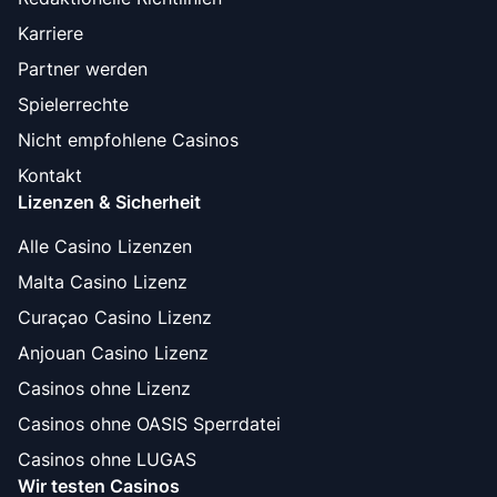
Karriere
Partner werden
Spielerrechte
Nicht empfohlene Casinos
Kontakt
Lizenzen & Sicherheit
Alle Casino Lizenzen
Malta Casino Lizenz
Curaçao Casino Lizenz
Anjouan Casino Lizenz
Casinos ohne Lizenz
Casinos ohne OASIS Sperrdatei
Casinos ohne LUGAS
Wir testen Casinos