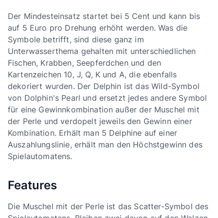
Der Mindesteinsatz startet bei 5 Cent und kann bis
auf 5 Euro pro Drehung erhöht werden. Was die
Symbole betrifft, sind diese ganz im
Unterwasserthema gehalten mit unterschiedlichen
Fischen, Krabben, Seepferdchen und den
Kartenzeichen 10, J, Q, K und A, die ebenfalls
dekoriert wurden. Der Delphin ist das Wild-Symbol
von Dolphin's Pearl und ersetzt jedes andere Symbol
für eine Gewinnkombination außer der Muschel mit
der Perle und verdopelt jeweils den Gewinn einer
Kombination. Erhält man 5 Delphine auf einer
Auszahlungslinie, erhält man den Höchstgewinn des
Spielautomatens.
Features
Die Muschel mit der Perle ist das Scatter-Symbol des