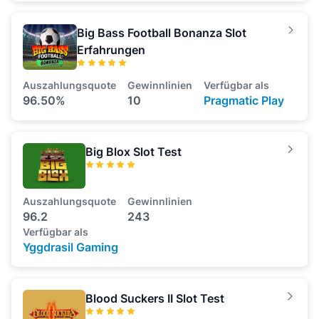
Big Bass Football Bonanza Slot
Erfahrungen
Auszahlungsquote
Gewinnlinien
Verfügbar als
96.50%
10
Pragmatic Play
Big Blox Slot Test
Auszahlungsquote
Gewinnlinien
96.2
243
Verfügbar als
Yggdrasil Gaming
Blood Suckers II Slot Test