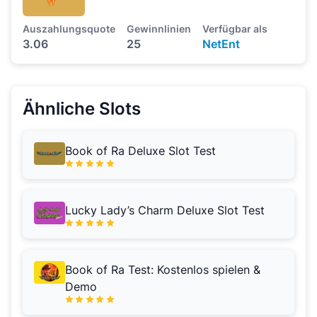
Auszahlungsquote
Gewinnlinien
Verfügbar als
3.06
25
NetEnt
Ähnliche Slots
Book of Ra Deluxe Slot Test
Lucky Lady’s Charm Deluxe Slot Test
Book of Ra Test: Kostenlos spielen &
Demo