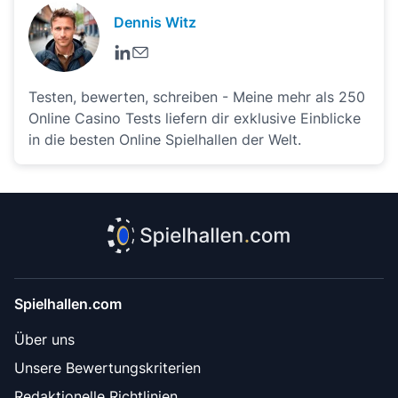
Dennis Witz
Testen, bewerten, schreiben - Meine mehr als 250
Online Casino Tests liefern dir exklusive Einblicke
in die besten Online Spielhallen der Welt.
Spielhallen.com
Über uns
Unsere Bewertungskriterien
Redaktionelle Richtlinien