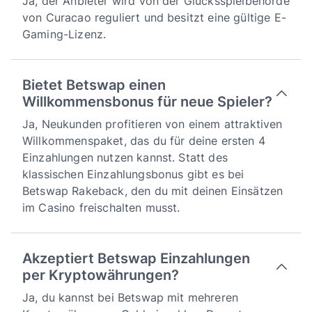
Ja, der Anbieter wird von der Glücksspielbehörde
von Curacao reguliert und besitzt eine gültige E-
Gaming-Lizenz.
Bietet Betswap einen
Willkommensbonus für neue Spieler?
Ja, Neukunden profitieren von einem attraktiven
Willkommenspaket, das du für deine ersten 4
Einzahlungen nutzen kannst. Statt des
klassischen Einzahlungsbonus gibt es bei
Betswap Rakeback, den du mit deinen Einsätzen
im Casino freischalten musst.
Akzeptiert Betswap Einzahlungen
per Kryptowährungen?
Ja, du kannst bei Betswap mit mehreren