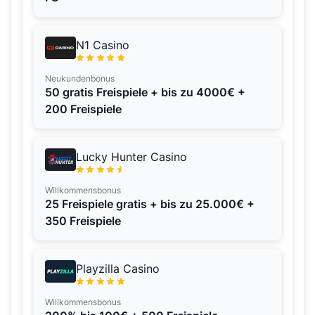
N1 Casino
Neukundenbonus
50 gratis Freispiele + bis zu 4000€ +
200 Freispiele
Lucky Hunter Casino
Willkommensbonus
25 Freispiele gratis + bis zu 25.000€ +
350 Freispiele
Playzilla Casino
Willkommensbonus