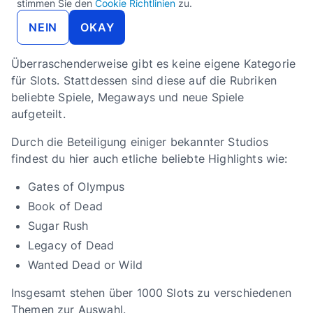
stimmen Sie den
Cookie Richtlinien
zu.
Herstellern zu suchen.
NEIN
OKAY
Slots
Überraschenderweise gibt es keine eigene Kategorie
für Slots. Stattdessen sind diese auf die Rubriken
beliebte Spiele, Megaways und neue Spiele
aufgeteilt.
Durch die Beteiligung einiger bekannter Studios
findest du hier auch etliche beliebte Highlights wie:
Gates of Olympus
Book of Dead
Sugar Rush
Legacy of Dead
Wanted Dead or Wild
Insgesamt stehen über 1000 Slots zu verschiedenen
Themen zur Auswahl.