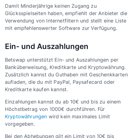
Damit Minderjährige keinen Zugang zu
Glücksspielseiten haben, empfiehlt der Anbieter die
Verwendung von Internetfiltern und stellt eine Liste
mit empfehlenswerter Software zur Verfügung.
Ein- und Auszahlungen
Betswap unterstützt Ein- und Auszahlungen per
Banküberweisung, Kreditkarte und Kryptowährung.
Zusätzlich kannst du Guthaben mit Geschenkkarten
aufladen, die du mit PayPal, Paysafecard oder
Kreditkarte kaufen kannst.
Einzahlungen kannst du ab 10€ und bis zu einem
Höchstbetrag von 1000€ durchführen. Für
Kryptowährungen
wird kein maximales Limit
vorgegeben.
Bei den Abhebungen gilt ein Limit von 10€ bis