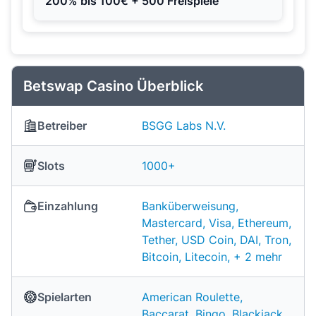
200% bis 100€ + 500 Freispiele
Betswap Casino Überblick
Betreiber
BSGG Labs N.V.
Slots
1000+
Einzahlung
Banküberweisung,
Mastercard, Visa, Ethereum,
Tether, USD Coin, DAI, Tron,
Bitcoin, Litecoin, + 2 mehr
Spielarten
American Roulette,
Baccarat, Bingo, Blackjack,