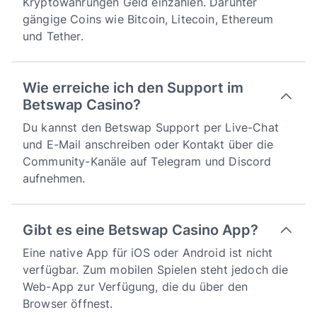
Kryptowährungen Geld einzahlen. Darunter
gängige Coins wie Bitcoin, Litecoin, Ethereum
und Tether.
Wie erreiche ich den Support im
Betswap Casino?
Du kannst den Betswap Support per Live-Chat
und E-Mail anschreiben oder Kontakt über die
Community-Kanäle auf Telegram und Discord
aufnehmen.
Gibt es eine Betswap Casino App?
Eine native App für iOS oder Android ist nicht
verfügbar. Zum mobilen Spielen steht jedoch die
Web-App zur Verfügung, die du über den
Browser öffnest.