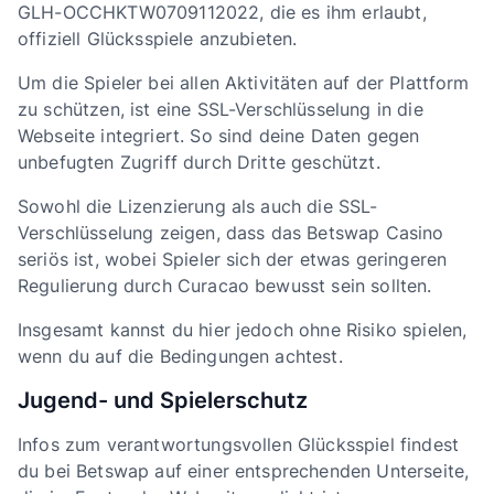
GLH-OCCHKTW0709112022, die es ihm erlaubt,
offiziell Glücksspiele anzubieten.
Um die Spieler bei allen Aktivitäten auf der Plattform
zu schützen, ist eine SSL-Verschlüsselung in die
Webseite integriert. So sind deine Daten gegen
unbefugten Zugriff durch Dritte geschützt.
Sowohl die Lizenzierung als auch die SSL-
Verschlüsselung zeigen, dass das Betswap Casino
seriös ist, wobei Spieler sich der etwas geringeren
Regulierung durch Curacao bewusst sein sollten.
Insgesamt kannst du hier jedoch ohne Risiko spielen,
wenn du auf die Bedingungen achtest.
Jugend- und Spielerschutz
Infos zum verantwortungsvollen Glücksspiel findest
du bei Betswap auf einer entsprechenden Unterseite,