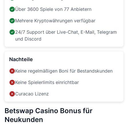
Über 3600 Spiele von 77 Anbietern
Mehrere Kryptowährungen verfügbar
24/7 Support über Live-Chat, E-Mail, Telegram
und Discord
Nachteile
Keine regelmäßigen Boni für Bestandskunden
Keine Spielerlimits einrichtbar
Curacao Lizenz
Betswap Casino Bonus für
Neukunden