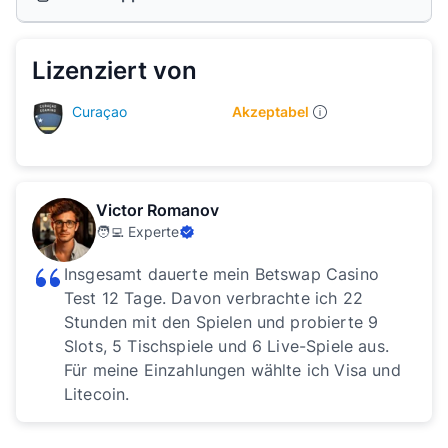
Lizenziert von
Curaçao
Akzeptabel
Victor Romanov
🧑‍💻 Experte
Insgesamt dauerte mein Betswap Casino
Test 12 Tage. Davon verbrachte ich 22
Stunden mit den Spielen und probierte 9
Slots, 5 Tischspiele und 6 Live-Spiele aus.
Für meine Einzahlungen wählte ich Visa und
Litecoin.