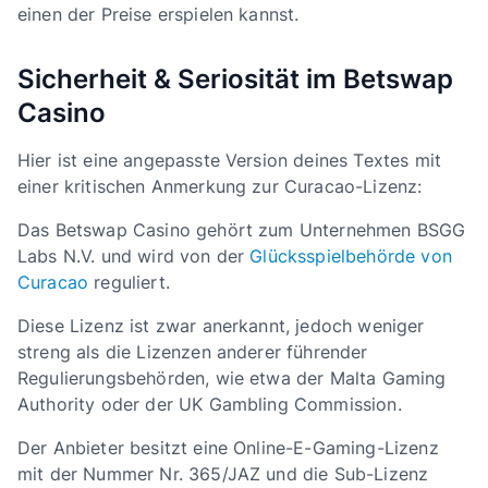
einen der Preise erspielen kannst.
Sicherheit & Seriosität im Betswap
Casino
Hier ist eine angepasste Version deines Textes mit
einer kritischen Anmerkung zur Curacao-Lizenz:
Das Betswap Casino gehört zum Unternehmen BSGG
Labs N.V. und wird von der
Glücksspielbehörde von
Curacao
reguliert.
Diese Lizenz ist zwar anerkannt, jedoch weniger
streng als die Lizenzen anderer führender
Regulierungsbehörden, wie etwa der Malta Gaming
Authority oder der UK Gambling Commission.
Der Anbieter besitzt eine Online-E-Gaming-Lizenz
mit der Nummer Nr. 365/JAZ und die Sub-Lizenz