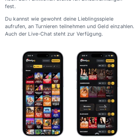
fest.
Du kannst wie gewohnt deine Lieblingsspiele
aufrufen, an Turnieren teilnehmen und Geld einzahlen.
Auch der Live-Chat steht zur Verfügung.