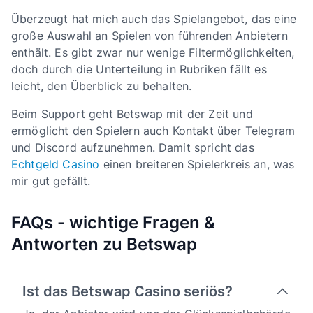
Überzeugt hat mich auch das Spielangebot, das eine
große Auswahl an Spielen von führenden Anbietern
enthält. Es gibt zwar nur wenige Filtermöglichkeiten,
doch durch die Unterteilung in Rubriken fällt es
leicht, den Überblick zu behalten.
Beim Support geht Betswap mit der Zeit und
ermöglicht den Spielern auch Kontakt über Telegram
und Discord aufzunehmen. Damit spricht das
Echtgeld Casino
einen breiteren Spielerkreis an, was
mir gut gefällt.
FAQs - wichtige Fragen &
Antworten zu Betswap
Ist das Betswap Casino seriös?