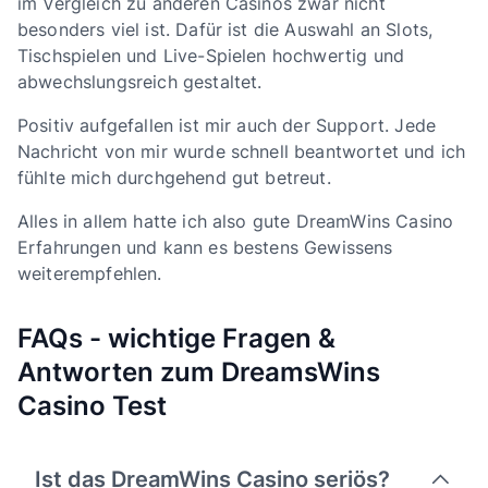
im Vergleich zu anderen Casinos zwar nicht
besonders viel ist. Dafür ist die Auswahl an Slots,
Tischspielen und Live-Spielen hochwertig und
abwechslungsreich gestaltet.
Positiv aufgefallen ist mir auch der Support. Jede
Nachricht von mir wurde schnell beantwortet und ich
fühlte mich durchgehend gut betreut.
Alles in allem hatte ich also gute DreamWins Casino
Erfahrungen und kann es bestens Gewissens
weiterempfehlen.
FAQs - wichtige Fragen &
Antworten zum DreamsWins
Casino Test
Ist das DreamWins Casino seriös?