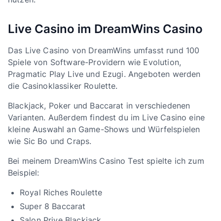
Live Casino im DreamWins Casino
Das Live Casino von DreamWins umfasst rund 100
Spiele von Software-Providern wie Evolution,
Pragmatic Play Live und Ezugi. Angeboten werden
die Casinoklassiker Roulette.
Blackjack, Poker und Baccarat in verschiedenen
Varianten. Außerdem findest du im Live Casino eine
kleine Auswahl an Game-Shows und Würfelspielen
wie Sic Bo und Craps.
Bei meinem DreamWins Casino Test spielte ich zum
Beispiel:
Royal Riches Roulette
Super 8 Baccarat
Salon Prive Blackjack