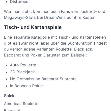
Disturbed
Wie man sieht, kommen auch Fans von Jackpot- und
Megaways-Slots bei DreamWins auf ihre Kosten.
Tisch- und Kartenspiele
Eine separate Kategorie mit Tisch- und Kartenspielen
gibt es zwar nicht, aber über die Suchfunktion findest
du verschiedene Varianten Roulette, Blackjack,
Baccarat und Poker. Darunter zum Beispiel:
Auto Roulette
3D Blackjack
No Commission Baccarat Supreme
In Between Poker
Spiele
American Roulette
Baccarat