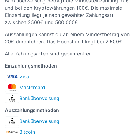
Banküberweisung beträgt die Mindesteinzahlung 30€
und bei den Kryptowährungen 100€. Die maximale
Einzahlung liegt je nach gewählter Zahlungsart
zwischen 2500€ und 500.000€.
Auszahlungen kannst du ab einem Mindestbetrag von
20€ durchführen. Das Höchstlimit liegt bei 2.500€.
Alle Zahlungsarten sind gebührenfrei.
Einzahlungsmethoden
Visa
Mastercard
Banküberweisung
Auszahlungsmethoden
Banküberweisung
Bitcoin