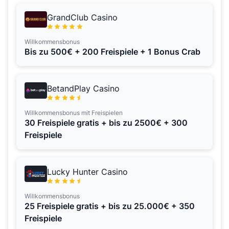
GrandClub Casino
Willkommensbonus
Bis zu 500€ + 200 Freispiele + 1 Bonus Crab
BetandPlay Casino
Willkommensbonus mit Freispielen
30 Freispiele gratis + bis zu 2500€ + 300
Freispiele
Lucky Hunter Casino
Willkommensbonus
25 Freispiele gratis + bis zu 25.000€ + 350
Freispiele