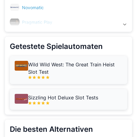
Novomatic
Pragmatic Play
Getestete Spielautomaten
Wild Wild West: The Great Train Heist
Slot Test
Sizzling Hot Deluxe Slot Tests
Die besten Alternativen