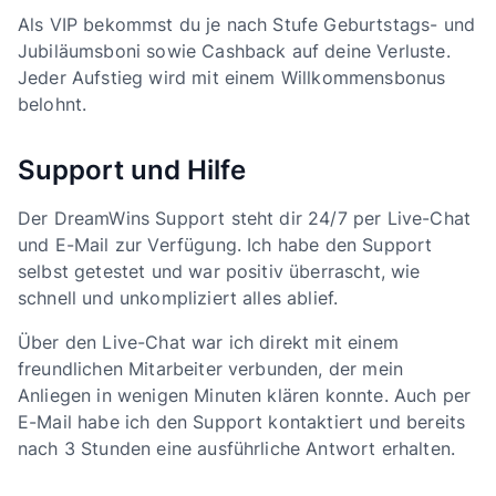
Als VIP bekommst du je nach Stufe Geburtstags- und
Jubiläumsboni sowie Cashback auf deine Verluste.
Jeder Aufstieg wird mit einem Willkommensbonus
belohnt.
Support und Hilfe
Der DreamWins Support steht dir 24/7 per Live-Chat
und E-Mail zur Verfügung. Ich habe den Support
selbst getestet und war positiv überrascht, wie
schnell und unkompliziert alles ablief.
Über den Live-Chat war ich direkt mit einem
freundlichen Mitarbeiter verbunden, der mein
Anliegen in wenigen Minuten klären konnte. Auch per
E-Mail habe ich den Support kontaktiert und bereits
nach 3 Stunden eine ausführliche Antwort erhalten.