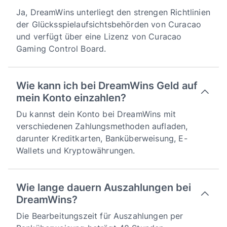
Ja, DreamWins unterliegt den strengen Richtlinien
der Glücksspielaufsichtsbehörden von Curacao
und verfügt über eine Lizenz von Curacao
Gaming Control Board.
Wie kann ich bei DreamWins Geld auf
mein Konto einzahlen?
Du kannst dein Konto bei DreamWins mit
verschiedenen Zahlungsmethoden aufladen,
darunter Kreditkarten, Banküberweisung, E-
Wallets und Kryptowährungen.
Wie lange dauern Auszahlungen bei
DreamWins?
Die Bearbeitungszeit für Auszahlungen per