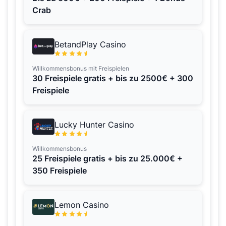
Crab
BetandPlay Casino
Willkommensbonus mit Freispielen
30 Freispiele gratis + bis zu 2500€ + 300
Freispiele
Lucky Hunter Casino
Willkommensbonus
25 Freispiele gratis + bis zu 25.000€ +
350 Freispiele
Lemon Casino