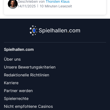
Geschrieben von
Thorsten Klaus
14/11/2025
10 Minuten Lesezeit
Spielhallen.com
Über uns
Unsere Bewertungskriterien
Redaktionelle Richtlinien
Karriere
Partner werden
Spielerrechte
Nicht empfohlene Casinos