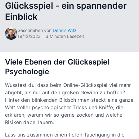
Glücksspiel - ein spannender
Einblick
Geschrieben von
Dennis Witz
19/12/2023
3 Minuten Lesezeit
Viele Ebenen der Glücksspiel
Psychologie
Wusstest du, dass beim Online-Glücksspiel viel mehr
abgeht, als nur auf den großen Gewinn zu hoffen?
Hinter den blinkenden Bildschirmen steckt eine ganze
Welt voller psychologischer Tricks und Kniffe, die
erklären, warum wir so gerne zocken und welche
Risiken dabei lauern.
Lass uns zusammen einen tiefen Tauchgang in die