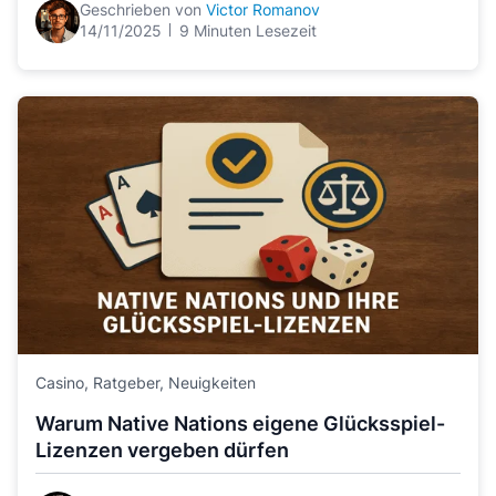
Geschrieben von
Victor Romanov
14/11/2025
9 Minuten Lesezeit
Casino, Ratgeber, Neuigkeiten
Warum Native Nations eigene Glücksspiel-
Lizenzen vergeben dürfen