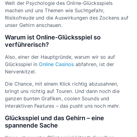
Welt der Psychologie des Online-Glücksspiels
machen und uns Themen wie Suchtgefahr,
Risikofreude und die Auswirkungen des Zockens auf
unser Gehirn anschauen.
Warum ist Online-Glücksspiel so
verführerisch?
Also, einer der Hauptgründe, warum wir so auf
Glücksspiel in
Online Casinos
abfahren, ist der
Nervenkitzel.
Die Chance, mit einem Klick richtig abzusahnen,
bringt uns richtig auf Touren. Und dann noch die
ganzen bunten Grafiken, coolen Sounds und
interaktiven Features – das pusht uns noch mehr.
Glücksspiel und das Gehirn – eine
spannende Sache