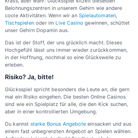
Krass, aber wahr: Glücksspiel kitzelt dieselben
Belohnungszentren in unserem Gehirn wie andere
coole Aktivitäten. Wenn wir an
Spielautomaten
,
Tischspielen
oder im
Live Casino
gewinnen, schüttet
unser Gehirn Dopamin aus.
Das ist der Stoff, der uns glücklich macht. Dieses
Hochgefühl lässt uns immer wieder zurückkommen,
in der Hoffnung, nochmal so eine Glückswelle zu
erleben.
Risiko? Ja, bitte!
Glücksspiel spricht besonders die Leute an, die gern
mal ein Risiko eingehen. Die besten Online Casinos
sind wie ein Spielplatz für alle, die den Kick suchen,
aber in einer kontrollierten Umgebung.
Du kannst
starke Bonus Angebote
einsacken und aus
einem fast unbegrenzten Angebot an Spielen wählen.