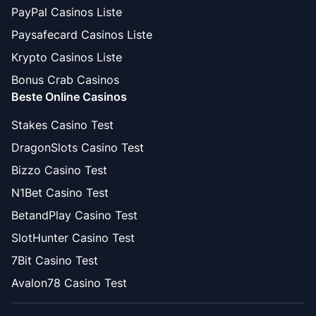
PayPal Casinos Liste
Paysafecard Casinos Liste
Krypto Casinos Liste
Bonus Crab Casinos
Beste Online Casinos
Stakes Casino Test
DragonSlots Casino Test
Bizzo Casino Test
N1Bet Casino Test
BetandPlay Casino Test
SlotHunter Casino Test
7Bit Casino Test
Avalon78 Casino Test